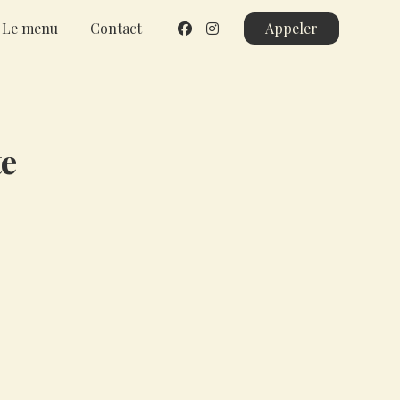
Le menu
Contact
Appeler
te